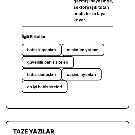
geçmişi sayesinde,
sektöre ışık tutan
analizler ortaya
koyar.
İlgili Etiketler:
bahis kuponları
minimum yatırım
güvenilir bahis siteleri
bahis bonusları
casino oyunları
en iyi bahis siteleri
TAZE YAZILAR