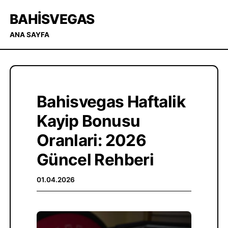
BAHISVEGAS
ANA SAYFA
Bahisvegas Haftalik
Kayip Bonusu
Oranlari: 2026
Güncel Rehberi
01.04.2026