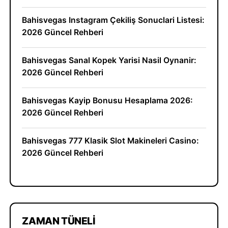
Bahisvegas Instagram Çekiliş Sonuclari Listesi:
2026 Güncel Rehberi
Bahisvegas Sanal Kopek Yarisi Nasil Oynanir:
2026 Güncel Rehberi
Bahisvegas Kayip Bonusu Hesaplama 2026:
2026 Güncel Rehberi
Bahisvegas 777 Klasik Slot Makineleri Casino:
2026 Güncel Rehberi
ZAMAN TÜNELI