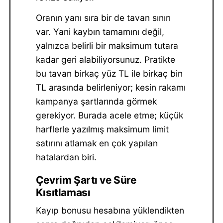
Oranın yanı sıra bir de tavan sınırı
var. Yani kaybın tamamını değil,
yalnızca belirli bir maksimum tutara
kadar geri alabiliyorsunuz. Pratikte
bu tavan birkaç yüz TL ile birkaç bin
TL arasında belirleniyor; kesin rakamı
kampanya şartlarında görmek
gerekiyor. Burada acele etme; küçük
harflerle yazılmış maksimum limit
satırını atlamak en çok yapılan
hatalardan biri.
Çevrim Şartı ve Süre
Kısıtlaması
Kayıp bonusu hesabına yüklendikten