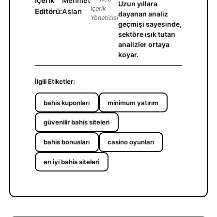
İçerik
Mehmet
Uzun yıllara
İçerik
Editörü:
Aslan
dayanan analiz
Yöneticisi
geçmişi sayesinde,
sektöre ışık tutan
analizler ortaya
koyar.
İlgili Etiketler:
bahis kuponları
minimum yatırım
güvenilir bahis siteleri
bahis bonusları
casino oyunları
en iyi bahis siteleri