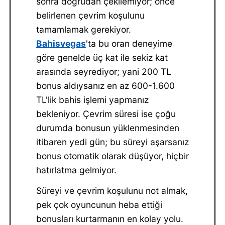
sonra doğrudan çekilemiyor; önce
belirlenen çevrim koşulunu
tamamlamak gerekiyor.
Bahisvegas
'ta bu oran deneyime
göre genelde üç kat ile sekiz kat
arasında seyrediyor; yani 200 TL
bonus aldıysanız en az 600-1.600
TL'lik bahis işlemi yapmanız
bekleniyor. Çevrim süresi ise çoğu
durumda bonusun yüklenmesinden
itibaren yedi gün; bu süreyi aşarsanız
bonus otomatik olarak düşüyor, hiçbir
hatırlatma gelmiyor.
Süreyi ve çevrim koşulunu not almak,
pek çok oyuncunun heba ettiği
bonusları kurtarmanın en kolay yolu.