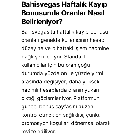
Bahisvegas Haftalık Kayıp
Bonusunda Oranlar Nasıl
Belirleniyor?
Bahisvegas'ta haftalık kayıp bonusu
oranları genelde kullanıcının hesap
düzeyine ve o haftaki işlem hacmine
bağlı şekilleniyor. Standart
kullanıcılar için bu oran çoğu
durumda yüzde on ile yüzde yirmi
arasında değişiyor; daha yüksek
hacimli hesaplarda oranın yukarı
çıktığı gözlemleniyor. Platformun
güncel bonus sayfasını düzenli
kontrol etmek en sağlıklısı, çünkü
promosyon koşulları dönemsel olarak
revize ediliyor.