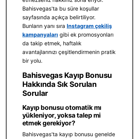
Bahisvegas'ta bu süre koşullar
sayfasında açıkça belirtiliyor.
Bunların yanı sıra
Instagram çekiliş
kampanyaları
gibi ek promosyonları
da takip etmek, haftalık
avantajlarınızı çeşitlendirmenin pratik
bir yolu.
Bahisvegas Kayıp Bonusu
Hakkında Sık Sorulan
Sorular
Kayıp bonusu otomatik mı
yükleniyor, yoksa talep mi
etmek gerekiyor?
Bahisvegas'ta kayıp bonusu genelde