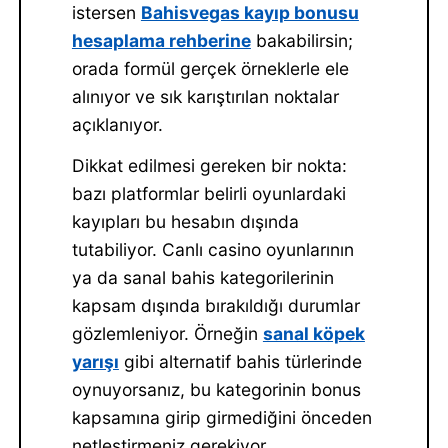
istersen
Bahisvegas kayıp bonusu
hesaplama rehberine
bakabilirsin;
orada formül gerçek örneklerle ele
alınıyor ve sık karıştırılan noktalar
açıklanıyor.
Dikkat edilmesi gereken bir nokta:
bazı platformlar belirli oyunlardaki
kayıpları bu hesabın dışında
tutabiliyor. Canlı casino oyunlarının
ya da sanal bahis kategorilerinin
kapsam dışında bırakıldığı durumlar
gözlemleniyor. Örneğin
sanal köpek
yarışı
gibi alternatif bahis türlerinde
oynuyorsanız, bu kategorinin bonus
kapsamına girip girmediğini önceden
netleştirmeniz gerekiyor.