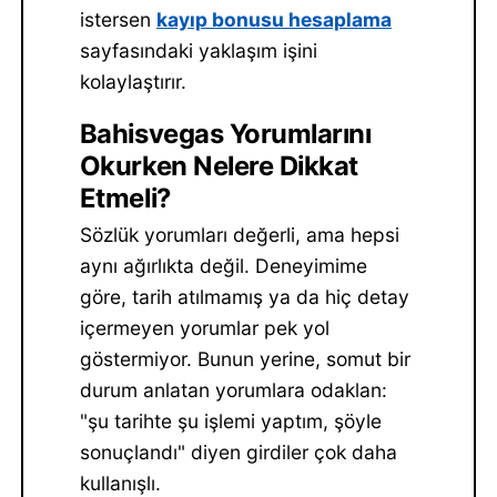
istersen
kayıp bonusu hesaplama
sayfasındaki yaklaşım işini
kolaylaştırır.
Bahisvegas Yorumlarını
Okurken Nelere Dikkat
Etmeli?
Sözlük yorumları değerli, ama hepsi
aynı ağırlıkta değil. Deneyimime
göre, tarih atılmamış ya da hiç detay
içermeyen yorumlar pek yol
göstermiyor. Bunun yerine, somut bir
durum anlatan yorumlara odaklan:
"şu tarihte şu işlemi yaptım, şöyle
sonuçlandı" diyen girdiler çok daha
kullanışlı.