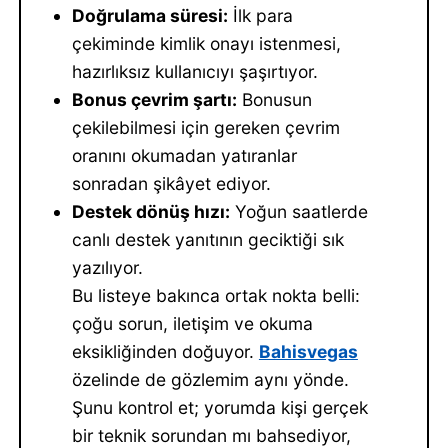
Doğrulama süresi:
İlk para
çekiminde kimlik onayı istenmesi,
hazırlıksız kullanıcıyı şaşırtıyor.
Bonus çevrim şartı:
Bonusun
çekilebilmesi için gereken çevrim
oranını okumadan yatıranlar
sonradan şikâyet ediyor.
Destek dönüş hızı:
Yoğun saatlerde
canlı destek yanıtının geciktiği sık
yazılıyor.
Bu listeye bakınca ortak nokta belli:
çoğu sorun, iletişim ve okuma
eksikliğinden doğuyor.
Bahisvegas
özelinde de gözlemim aynı yönde.
Şunu kontrol et; yorumda kişi gerçek
bir teknik sorundan mı bahsediyor,