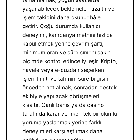
yaşanabilecek beklemeleri azaltır ve
işlem takibini daha okunur hâle
getirir. Çoğu durumda kullanıcı
deneyimi, kampanya metnini hızlıca
kabul etmek yerine çevrim şartı,
minimum oran ve süre sınırını sakin
biçimde kontrol edince iyileşir. Kripto,
havale veya e-cüzdan seçerken
işlem limiti ve tahmini süre bilgisini
önceden not almak, sonradan destek
ekibiyle yapılacak görüşmeleri
kısaltır. Canlı bahis ya da casino
tarafında karar verirken tek bir olumlu
yoruma yaslanmak yerine farklı
deneyimleri karşılaştırmak daha
sağlıklı bir okuma sağlar.