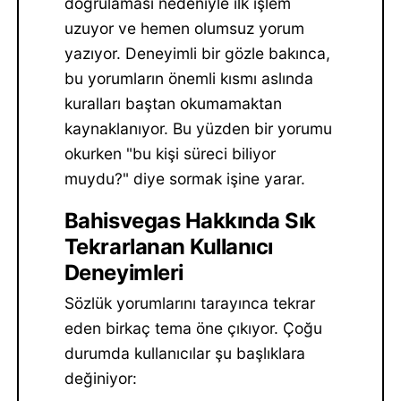
doğrulaması nedeniyle ilk işlem
uzuyor ve hemen olumsuz yorum
yazıyor. Deneyimli bir gözle bakınca,
bu yorumların önemli kısmı aslında
kuralları baştan okumamaktan
kaynaklanıyor. Bu yüzden bir yorumu
okurken "bu kişi süreci biliyor
muydu?" diye sormak işine yarar.
Bahisvegas Hakkında Sık
Tekrarlanan Kullanıcı
Deneyimleri
Sözlük yorumlarını tarayınca tekrar
eden birkaç tema öne çıkıyor. Çoğu
durumda kullanıcılar şu başlıklara
değiniyor: