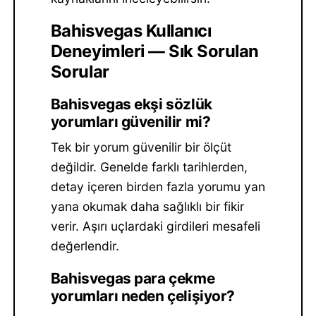
Bahisvegas Kullanıcı
Deneyimleri — Sık Sorulan
Sorular
Bahisvegas ekşi sözlük
yorumları güvenilir mi?
Tek bir yorum güvenilir bir ölçüt
değildir. Genelde farklı tarihlerden,
detay içeren birden fazla yorumu yan
yana okumak daha sağlıklı bir fikir
verir. Aşırı uçlardaki girdileri mesafeli
değerlendir.
Bahisvegas para çekme
yorumları neden çelişiyor?