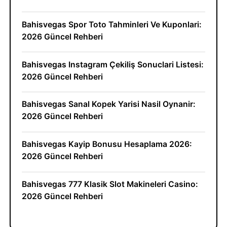
Bahisvegas Spor Toto Tahminleri Ve Kuponlari:
2026 Güncel Rehberi
Bahisvegas Instagram Çekiliş Sonuclari Listesi:
2026 Güncel Rehberi
Bahisvegas Sanal Kopek Yarisi Nasil Oynanir:
2026 Güncel Rehberi
Bahisvegas Kayip Bonusu Hesaplama 2026:
2026 Güncel Rehberi
Bahisvegas 777 Klasik Slot Makineleri Casino:
2026 Güncel Rehberi