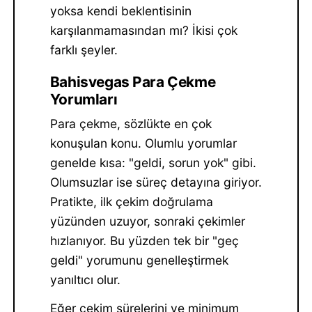
yoksa kendi beklentisinin
karşılanmamasından mı? İkisi çok
farklı şeyler.
Bahisvegas Para Çekme
Yorumları
Para çekme, sözlükte en çok
konuşulan konu. Olumlu yorumlar
genelde kısa: "geldi, sorun yok" gibi.
Olumsuzlar ise süreç detayına giriyor.
Pratikte, ilk çekim doğrulama
yüzünden uzuyor, sonraki çekimler
hızlanıyor. Bu yüzden tek bir "geç
geldi" yorumunu genelleştirmek
yanıltıcı olur.
Eğer çekim sürelerini ve minimum