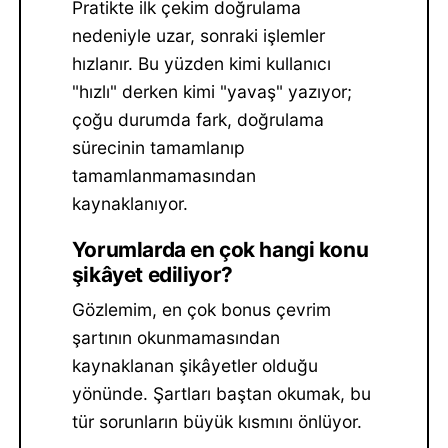
Pratikte ilk çekim doğrulama
nedeniyle uzar, sonraki işlemler
hızlanır. Bu yüzden kimi kullanıcı
"hızlı" derken kimi "yavaş" yazıyor;
çoğu durumda fark, doğrulama
sürecinin tamamlanıp
tamamlanmamasından
kaynaklanıyor.
Yorumlarda en çok hangi konu
şikâyet ediliyor?
Gözlemim, en çok bonus çevrim
şartının okunmamasından
kaynaklanan şikâyetler olduğu
yönünde. Şartları baştan okumak, bu
tür sorunların büyük kısmını önlüyor.