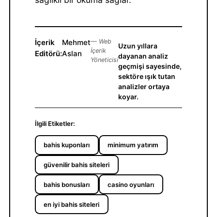
İçerik
Mehmet
— Web
Uzun yıllara
İçerik
Editörü:
Aslan
dayanan analiz
Yöneticisi
geçmişi sayesinde,
sektöre ışık tutan
analizler ortaya
koyar.
İlgili Etiketler:
bahis kuponları
minimum yatırım
güvenilir bahis siteleri
bahis bonusları
casino oyunları
en iyi bahis siteleri