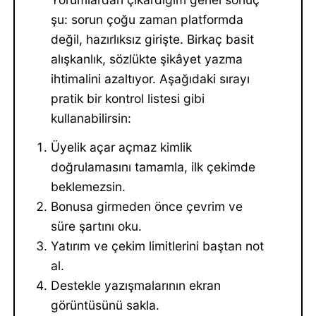
şu: sorun çoğu zaman platformda
değil, hazırlıksız girişte. Birkaç basit
alışkanlık, sözlükte şikâyet yazma
ihtimalini azaltıyor. Aşağıdaki sırayı
pratik bir kontrol listesi gibi
kullanabilirsin:
Üyelik açar açmaz kimlik
doğrulamasını tamamla, ilk çekimde
beklemezsin.
Bonusa girmeden önce çevrim ve
süre şartını oku.
Yatırım ve çekim limitlerini baştan not
al.
Destekle yazışmalarının ekran
görüntüsünü sakla.